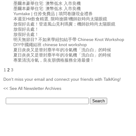
墨爾本豪華住宅: 澳幣低水 入市良機
墨爾本豪華住宅: 澳幣低水 入市良機
Yumtake | 任拎免費品 | 填問卷賺現金禮券
本週至Hit飲食精選, 限時搶購!機師款時尚太陽眼鏡
放假好去處！登道風山見利瑪竇；機師款時尚太陽眼鏡
放假好去處！
放假好去處！
明天無節目? 不如來學紐扣結手帶 Chinese Knot Workshop
DIY中國繩結班 chinese knot workshop
夏日炎炎又是替封塵半年的冷氣機「洗白白」的時候
夏日炎炎又是替封塵半年的冷氣機「洗白白」的時候
專業清洗冷氣，良友朋價格服務全港最優！
1
2
3
Don't miss your email and connect your friends with TalkKing!
<< See All Newsletter Archives